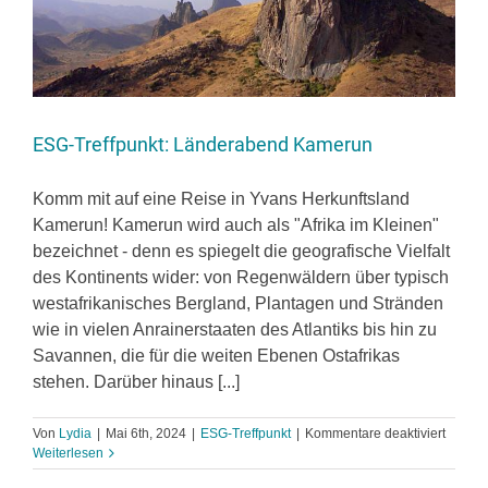
ESG-Treffpunkt: Länderabend Kamerun
Komm mit auf eine Reise in Yvans Herkunftsland
Kamerun! Kamerun wird auch als "Afrika im Kleinen"
bezeichnet - denn es spiegelt die geografische Vielfalt
des Kontinents wider: von Regenwäldern über typisch
westafrikanisches Bergland, Plantagen und Stränden
wie in vielen Anrainerstaaten des Atlantiks bis hin zu
Savannen, die für die weiten Ebenen Ostafrikas
stehen. Darüber hinaus [...]
für
Von
Lydia
|
Mai 6th, 2024
|
ESG-Treffpunkt
|
Kommentare deaktiviert
ESG-
Weiterlesen
Treffpu