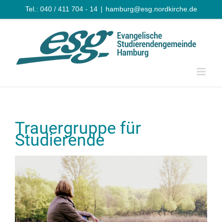
Zum
Tel.: 040 / 411 704 - 14
|
hamburg@esg.nordkirche.de
Inhalt
springen
Trauergruppe für
Studierende