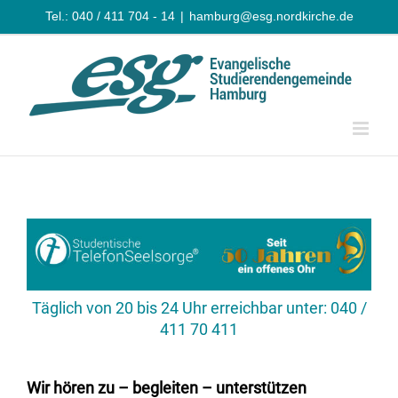
Zum
Tel.: 040 / 411 704 - 14
|
hamburg@esg.nordkirche.de
Inhalt
springen
Täglich von 20 bis 24 Uhr erreichbar unter:
040 /
411 70 411
Wir hören zu – begleiten – unterstützen