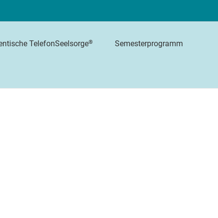
Semesterprogramm
®
entische TelefonSeelsorge