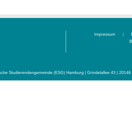
Impressum
B
sche Studierendengemeinde (ESG) Hamburg | Grindelallee 43 | 2014