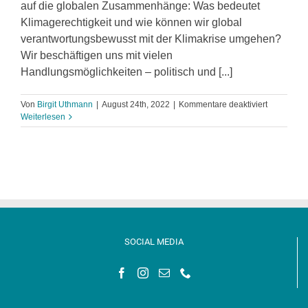
auf die globalen Zusammenhänge: Was bedeutet
Klimagerechtigkeit und wie können wir global
verantwortungsbewusst mit der Klimakrise umgehen?
Wir beschäftigen uns mit vielen
Handlungsmöglichkeiten – politisch und [...]
für
Von
Birgit Uthmann
|
August 24th, 2022
|
Kommentare deaktiviert
Auf
Weiterlesen
dem
Weg
zu
einer
klimagerec
Zukunft/
STUBE
Seminar
SOCIAL MEDIA