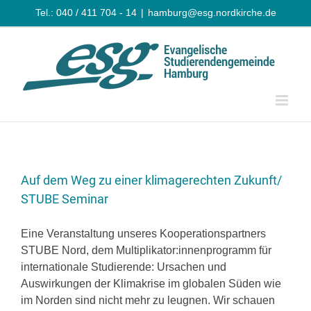
Zum
Tel.: 040 / 411 704 - 14
|
hamburg@esg.nordkirche.de
Inhalt
springen
Auf dem Weg zu einer klimagerechten Zukunft/
STUBE Seminar
Eine Veranstaltung unseres Kooperationspartners
STUBE Nord, dem Multiplikator:innenprogramm für
internationale Studierende: Ursachen und
Auswirkungen der Klimakrise im globalen Süden wie
im Norden sind nicht mehr zu leugnen. Wir schauen