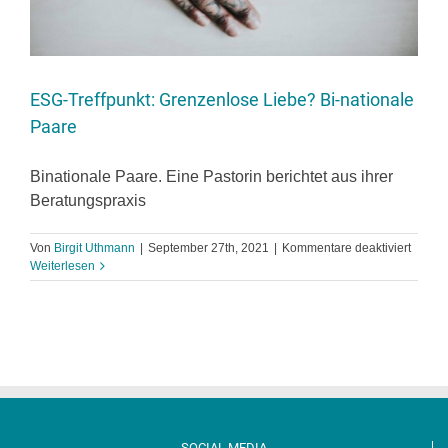
ESG-Treffpunkt: Grenzenlose Liebe? Bi-nationale
Paare
Binationale Paare. Eine Pastorin berichtet aus ihrer
Beratungspraxis
für
Von
Birgit Uthmann
|
September 27th, 2021
|
Kommentare deaktiviert
ESG-
Weiterlesen
Treffpu
Grenz
Liebe?
Bi-
nation
Paare
SOCIAL MEDIA