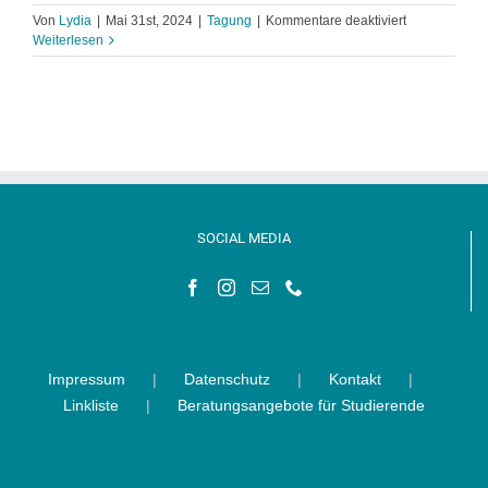
für
Von
Lydia
|
Mai 31st, 2024
|
Tagung
|
Kommentare deaktiviert
Junge
Weiterlesen
Konferenz
Kirche
und
Islam
SOCIAL MEDIA
Impressum
Datenschutz
Kontakt
Linkliste
Beratungsangebote für Studierende