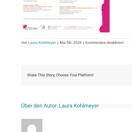
für
Von
Laura Kohlmeyer
|
Mai 5th, 2026
|
Kommentare deaktiviert
stk-
unipl
sose-
2026
800×
Share This Story, Choose Your Platform!
Über den Autor:
Laura Kohlmeyer