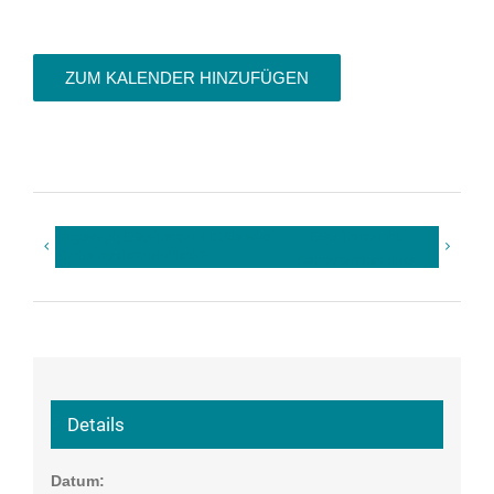
ZUM KALENDER HINZUFÜGEN
(abgesagt) ESG-Treffpunkt: Wie wird
ESG Treffpunkt:
Kirche rassismuskritisch?
Semesterabschluss
Details
Datum: