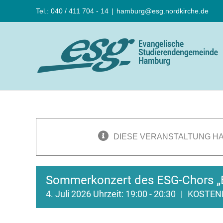
Zum
Tel.: 040 / 411 704 - 14
|
hamburg@esg.nordkirche.de
Inhalt
springen
DIESE VERANSTALTUNG HA
Sommerkonzert des ESG-Chors „
4. Juli 2026 Uhrzeit: 19:00
-
20:30
|
KOSTEN