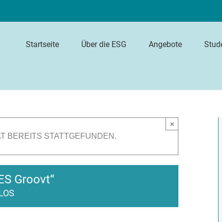
Startseite
Über die ESG
Angebote
Stud
×
T BEREITS STATTGEFUNDEN.
ES Groovt“
LOS