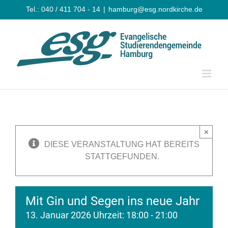
Zum
Tel.: 040 / 411 704 - 14
|
hamburg@esg.nordkirche.de
Inhalt
springen
×
DIESE VERANSTALTUNG HAT BEREITS
STATTGEFUNDEN.
Mit Gin und Segen ins neue Jahr
13. Januar 2026 Uhrzeit: 18:00
-
21:00