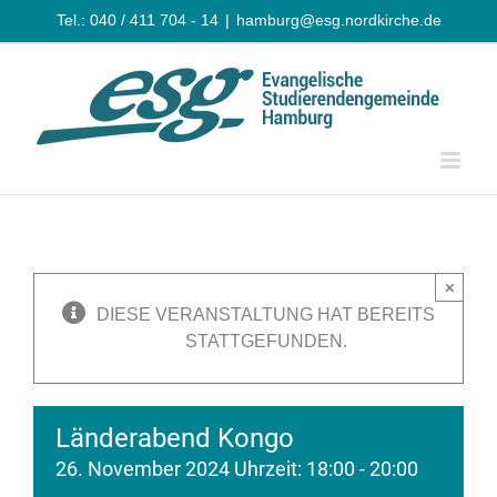
Zum
Tel.: 040 / 411 704 - 14
|
hamburg@esg.nordkirche.de
Inhalt
springen
×
DIESE VERANSTALTUNG HAT BEREITS
STATTGEFUNDEN.
Länderabend Kongo
26. November 2024 Uhrzeit: 18:00
-
20:00