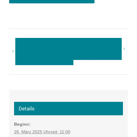
Informationsabend: Einladung
Let’s get started: Andacht
zum Kennenlernen von STUBE
zum gemeinsamen Start ins
NORD und der
Semester mit unserem Chor
Multiplikator*innen-Schulung 2025
„ES Groovt“
Details
Beginn:
26. März 2025 Uhrzeit: 11:00