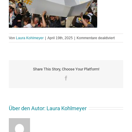
für
Von
Laura Kohlmeyer
|
April 19th, 2025
|
Kommentare deaktiviert
FUNDUS_3
scr
Share This Story, Choose Your Platform!
Facebook
Über den Autor:
Laura Kohlmeyer