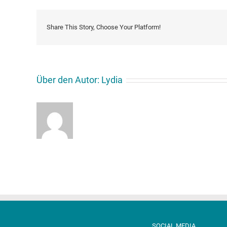
Islam
Share This Story, Choose Your Platform!
Über den Autor:
Lydia
SOCIAL MEDIA