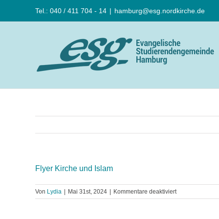
Zum
Tel.: 040 / 411 704 - 14
|
hamburg@esg.nordkirche.de
Inhalt
springen
Flyer Kirche und Islam
für
Von
Lydia
|
Mai 31st, 2024
|
Kommentare deaktiviert
Flyer
Kirche
und