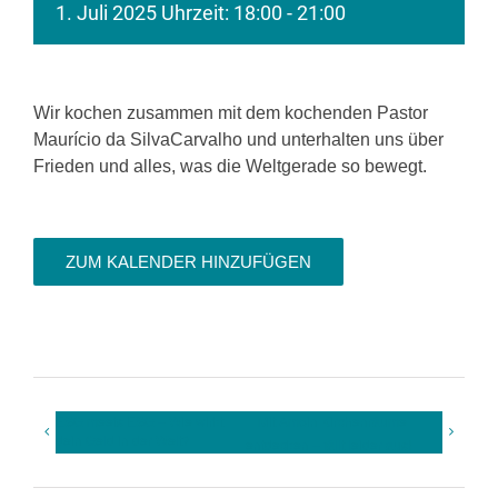
1. Juli 2025 Uhrzeit: 18:00
-
21:00
Wir kochen zusammen mit dem kochenden Pastor
Maurício da SilvaCarvalho und unterhalten uns über
Frieden und alles, was die Weltgerade so bewegt.
ZUM KALENDER HINZUFÜGEN
ESG meets ESG – Wie wirkt
Mit Amoin Kirchenräume
dein Geld in der Welt?
entdecken – fällt leider aus!