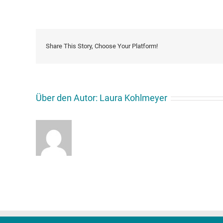
D
1
s
Share This Story, Choose Your Platform!
Über den Autor:
Laura Kohlmeyer