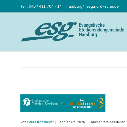
Zum
Tel.: 040 / 411 704 - 14
|
hamburg@esg.nordkirche.de
Inhalt
springen
f
Von
Laura Kohlmeyer
|
Februar 4th, 2026
|
Kommentare deaktiviert