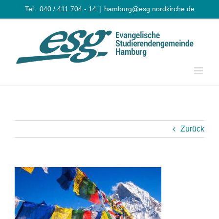
Zum
Tel.: 040 / 411 704 - 14
|
hamburg@esg.nordkirche.de
Inhalt
springen
Zurück