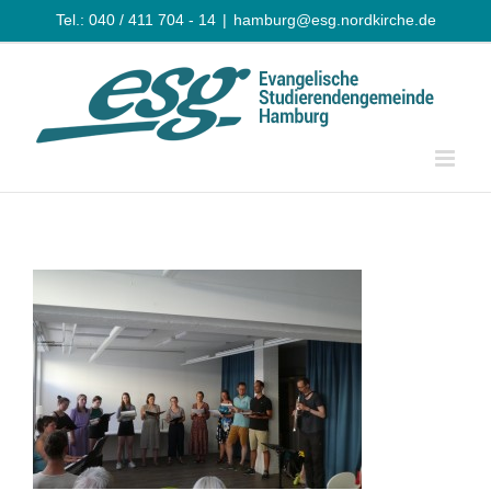
Zum
Tel.: 040 / 411 704 - 14
|
hamburg@esg.nordkirche.de
Inhalt
springen